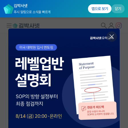
김박사넷
앱으로 보기
닫기
푸시 알림으로 소식을 빠르게
대학원생 모집
국내대학원 정보
연구실&오픈랩
연구실&오픈랩 홈
오픈랩 전체보기
윤기완
교수
PI 회원 신청
KAIST 전기및전자공학부
커뮤니티
gwyoon@kaist.ac.kr
http://tnslab.kaist.ac.kr
커리어