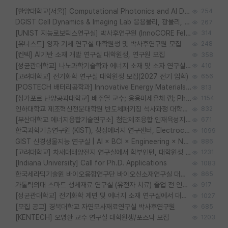
[한양대학교(서울)] Computational Photonics and AI Design Lab 대학원생 모집
254
DGIST Cell Dynamics & Imaging Lab 응용물리, 광물리, 양자, 생물물리 대학원생 모집 [삼성과제, 전문연TO]
267
[UNIST 지능로보틱스연구실] 박사후연구원 (InnoCORE Fellow) 모집 공고
314
[유니스트] 양자 기체 연구실 대학원생 및 박사후연구원 모집
248
[켄텍] AI기반 소재 개발 연구실 대학원생, 연구원 모집
358
[성균관대학교] 나노과학기술학과 에너지 소재 및 소자 연구실 대학원생 모집
410
[고려대학교] 전기화학 연구실 대학원생 모집(2027 전기 입학)
656
[POSTECH 배터리공학과] Innovative Energy Materials Lab 대학원생 모집 (특성화대학원)
813
[싱가포르 난양공과대학교] 배주열 교수; 응용미세유체 랩; PhD/Postdoc/Visiting 모집
1154
인하대학교 제조혁신전문대학원 반도체패키징 석사과정 대학원생 모집
832
[부산대학교 에너지융합기술연구소] 첨단제조융합 인재육성지원 박사후연구원 채용 (이진홍 교수님 연구실)
671
한국과학기술연구원 (KIST), 청정에너지 연구센터, Electrochemical Materials and Devices (Emd) Lab에서 학생을 모집합니다. (연,고대)
1099
GIST 신경생물지능 연구실 | AI × BCI × Engineering × Neuroscience 이노코어 Post-doc 모집
886
[고려대학교] 차새대태양전지 연구실에서 학부인턴, 대학원생 및 Post.Doc.을 모집합니다.
1231
[Indiana University] Call for Ph.D. Applications
1083
한국세라믹기술원 바이오융합연구단 바이오신소재연구실 대학원생/학부인턴 모집
865
가톨릭의대 스마트 생체재료 연구실 (유전자 치료) 졸업 전 인턴 및 대학원생 모집
917
[성균관대학교] 전기화학 계면 및 에너지 소재 연구실에서 대학원생을 모집합니다.
1027
[모집 공고] 경북대학교 자연모사재료연구실 박사후연구원
685
[KENTECH] 오명환 교수 연구실 대학원생/포스닥 모집
1203