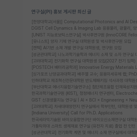
연구실(PI) 홍보 게시판 최신 글
[한양대학교(서울)] Computational Photonics and AI D
DGIST Cell Dynamics & Imaging Lab 응용물리, 광
[UNIST 지능로보틱스연구실] 박사후연구원 (InnoCORE Fell
[유니스트] 양자 기체 연구실 대학원생 및 박사후연구원 모집
[켄텍] AI기반 소재 개발 연구실 대학원생, 연구원 모집
[성균관대학교] 나노과학기술학과 에너지 소재 및 소자 연구실 
[고려대학교] 전기화학 연구실 대학원생 모집(2027 전기 입학)
[POSTECH 배터리공학과] Innovative Energy Materia
[싱가포르 난양공과대학교] 배주열 교수; 응용미세유체 랩; PhD/Po
인하대학교 제조혁신전문대학원 반도체패키징 석사과정 대학원
[부산대학교 에너지융합기술연구소] 첨단제조융합 인재육성지원 
한국과학기술연구원 (KIST), 청정에너지 연구센터, Electrochemic
GIST 신경생물지능 연구실 | AI × BCI × Engineering × N
[고려대학교] 차새대태양전지 연구실에서 학부인턴, 대학원생 및 P
[Indiana University] Call for Ph.D. Applications
한국세라믹기술원 바이오융합연구단 바이오신소재연구실 대학원
가톨릭의대 스마트 생체재료 연구실 (유전자 치료) 졸업 전 인턴
[성균관대학교] 전기화학 계면 및 에너지 소재 연구실에서 대학