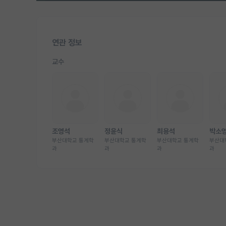
연관 정보
교수
조영석
정윤식
최용석
박소
부산대학교 통계학
부산대학교 통계학
부산대학교 통계학
부산대
과
과
과
과