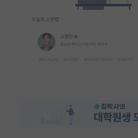
오늘의 오픈랩
고영민
성균관대학교(자연과학) 화학과
#에너지 소재
#이차전지
#이차전지 고도분석
#재료화학