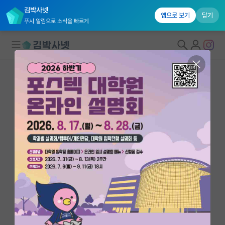
김박사넷
앱으로 보기
닫기
푸시 알림으로 소식을 빠르게
대학원생 모집
국내대학원 정보
연구실&오픈랩
연구실&오픈랩 홈
오픈랩 전체보기
이문석
교수
PI 회원 신청
부산대학교 전자공학과
커뮤니티
msyi@pusan.ac.kr
http://pnusdp.tk/
커리어