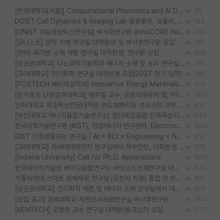
[한양대학교(서울)] Computational Photonics and AI Design Lab 대학원생 모집
96
DGIST Cell Dynamics & Imaging Lab 응용물리, 광물리, 양자, 생물물리 대학원생 모집 [삼성과제, 전문연TO]
183
[UNIST 지능로보틱스연구실] 박사후연구원 (InnoCORE Fellow) 모집 공고
240
[유니스트] 양자 기체 연구실 대학원생 및 박사후연구원 모집
195
[켄텍] AI기반 소재 개발 연구실 대학원생, 연구원 모집
305
[성균관대학교] 나노과학기술학과 에너지 소재 및 소자 연구실 대학원생 모집
361
[고려대학교] 전기화학 연구실 대학원생 모집(2027 전기 입학)
596
[POSTECH 배터리공학과] Innovative Energy Materials Lab 대학원생 모집 (특성화대학원)
777
[싱가포르 난양공과대학교] 배주열 교수; 응용미세유체 랩; PhD/Postdoc/Visiting 모집
1092
인하대학교 제조혁신전문대학원 반도체패키징 석사과정 대학원생 모집
800
[부산대학교 에너지융합기술연구소] 첨단제조융합 인재육성지원 박사후연구원 채용 (이진홍 교수님 연구실)
643
한국과학기술연구원 (KIST), 청정에너지 연구센터, Electrochemical Materials and Devices (Emd) Lab에서 학생을 모집합니다. (연,고대)
1064
GIST 신경생물지능 연구실 | AI × BCI × Engineering × Neuroscience 이노코어 Post-doc 모집
852
[고려대학교] 차새대태양전지 연구실에서 학부인턴, 대학원생 및 Post.Doc.을 모집합니다.
1212
[Indiana University] Call for Ph.D. Applications
1056
한국세라믹기술원 바이오융합연구단 바이오신소재연구실 대학원생/학부인턴 모집
833
가톨릭의대 스마트 생체재료 연구실 (유전자 치료) 졸업 전 인턴 및 대학원생 모집
897
[성균관대학교] 전기화학 계면 및 에너지 소재 연구실에서 대학원생을 모집합니다.
1011
[모집 공고] 경북대학교 자연모사재료연구실 박사후연구원
663
[KENTECH] 오명환 교수 연구실 대학원생/포스닥 모집
1177