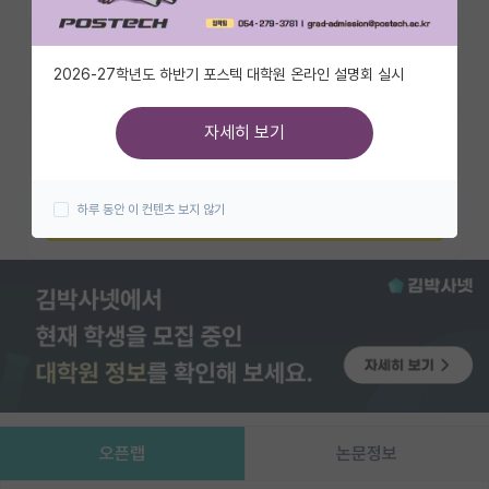
유학교육
즐겨찾기
2026-27학년도 하반기 포스텍 대학원 온라인 설명회 실시
이벤트
반도체 아카데미
자세히 보기
카카오 계정과 연동하여 김박사넷의
다양한 서비스를 이용해보세요!
재팬라운지 🌸
하루 동안 이 컨텐츠 보지 않기
카카오로 시작하기
오픈랩
논문정보