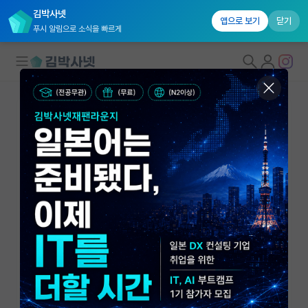
김박사넷
앱으로 보기
닫기
푸시 알림으로 소식을 빠르게
대학원생 모집
국내대학원 정보
연구실&오픈랩
연구실&오픈랩 홈
오픈랩 전체보기
임동우
조교수
PI 회원 신청
한양대학교(에리카) 생명나노공학과
커뮤니티
dlim@hanyang.ac.kr
http://lim.hanyang.ac.kr
커리어