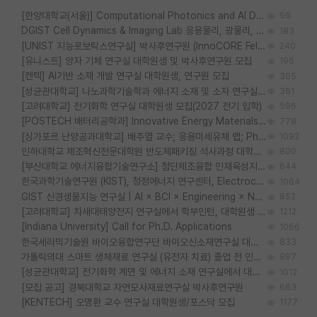
[한양대학교(서울)] Computational Photonics and AI Design Lab 대학원생 모집
96
DGIST Cell Dynamics & Imaging Lab 응용물리, 광물리, 양자, 생물물리 대학원생 모집 [삼성과제, 전문연TO]
183
[UNIST 지능로보틱스연구실] 박사후연구원 (InnoCORE Fellow) 모집 공고
240
[유니스트] 양자 기체 연구실 대학원생 및 박사후연구원 모집
196
[켄텍] AI기반 소재 개발 연구실 대학원생, 연구원 모집
305
[성균관대학교] 나노과학기술학과 에너지 소재 및 소자 연구실 대학원생 모집
361
[고려대학교] 전기화학 연구실 대학원생 모집(2027 전기 입학)
596
[POSTECH 배터리공학과] Innovative Energy Materials Lab 대학원생 모집 (특성화대학원)
778
[싱가포르 난양공과대학교] 배주열 교수; 응용미세유체 랩; PhD/Postdoc/Visiting 모집
1092
인하대학교 제조혁신전문대학원 반도체패키징 석사과정 대학원생 모집
800
[부산대학교 에너지융합기술연구소] 첨단제조융합 인재육성지원 박사후연구원 채용 (이진홍 교수님 연구실)
644
한국과학기술연구원 (KIST), 청정에너지 연구센터, Electrochemical Materials and Devices (Emd) Lab에서 학생을 모집합니다. (연,고대)
1064
GIST 신경생물지능 연구실 | AI × BCI × Engineering × Neuroscience 이노코어 Post-doc 모집
852
[고려대학교] 차새대태양전지 연구실에서 학부인턴, 대학원생 및 Post.Doc.을 모집합니다.
1212
[Indiana University] Call for Ph.D. Applications
1056
한국세라믹기술원 바이오융합연구단 바이오신소재연구실 대학원생/학부인턴 모집
833
가톨릭의대 스마트 생체재료 연구실 (유전자 치료) 졸업 전 인턴 및 대학원생 모집
897
[성균관대학교] 전기화학 계면 및 에너지 소재 연구실에서 대학원생을 모집합니다.
1012
[모집 공고] 경북대학교 자연모사재료연구실 박사후연구원
663
[KENTECH] 오명환 교수 연구실 대학원생/포스닥 모집
1177