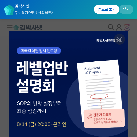
김박사넷
앱으로 보기
닫기
푸시 알림으로 소식을 빠르게
대학원생 모집
국내대학원 정보
연구실&오픈랩
연구실&오픈랩 홈
오픈랩 전체보기
육동석
교수
PI 회원 신청
고려대학교 컴퓨터학과
커뮤니티
yook@voice.korea.ac.kr
http://voice.korea.ac.kr/~yook
커리어