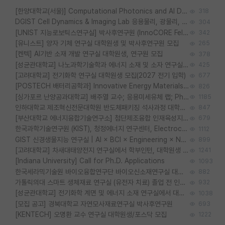
[한양대학교(서울)] Computational Photonics and AI Design Lab 대학원생 모집
318
DGIST Cell Dynamics & Imaging Lab 응용물리, 광물리, 양자, 생물물리 대학원생 모집 [삼성과제, 전문연TO]
304
[UNIST 지능로보틱스연구실] 박사후연구원 (InnoCORE Fellow) 모집 공고
342
[유니스트] 양자 기체 연구실 대학원생 및 박사후연구원 모집
265
[켄텍] AI기반 소재 개발 연구실 대학원생, 연구원 모집
378
[성균관대학교] 나노과학기술학과 에너지 소재 및 소자 연구실 대학원생 모집
425
[고려대학교] 전기화학 연구실 대학원생 모집(2027 전기 입학)
677
[POSTECH 배터리공학과] Innovative Energy Materials Lab 대학원생 모집 (특성화대학원)
826
[싱가포르 난양공과대학교] 배주열 교수; 응용미세유체 랩; PhD/Postdoc/Visiting 모집
1185
인하대학교 제조혁신전문대학원 반도체패키징 석사과정 대학원생 모집
847
[부산대학교 에너지융합기술연구소] 첨단제조융합 인재육성지원 박사후연구원 채용 (이진홍 교수님 연구실)
679
한국과학기술연구원 (KIST), 청정에너지 연구센터, Electrochemical Materials and Devices (Emd) Lab에서 학생을 모집합니다. (연,고대)
1112
GIST 신경생물지능 연구실 | AI × BCI × Engineering × Neuroscience 이노코어 Post-doc 모집
899
[고려대학교] 차새대태양전지 연구실에서 학부인턴, 대학원생 및 Post.Doc.을 모집합니다.
1241
[Indiana University] Call for Ph.D. Applications
1093
한국세라믹기술원 바이오융합연구단 바이오신소재연구실 대학원생/학부인턴 모집
882
가톨릭의대 스마트 생체재료 연구실 (유전자 치료) 졸업 전 인턴 및 대학원생 모집
932
[성균관대학교] 전기화학 계면 및 에너지 소재 연구실에서 대학원생을 모집합니다.
1038
[모집 공고] 경북대학교 자연모사재료연구실 박사후연구원
693
[KENTECH] 오명환 교수 연구실 대학원생/포스닥 모집
1222