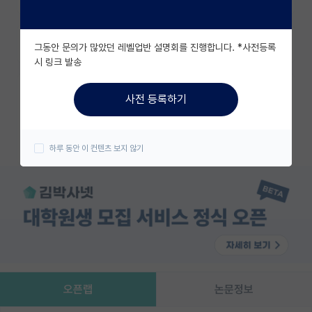
유학교육
즐겨찾기
그동안 문의가 많았던 레벨업반 설명회를 진행합니다. *사전등록
이벤트
시 링크 발송
반도체 아카데미
카카오 계정과 연동하여 김박사넷의
사전 등록하기
다양한 서비스를 이용해보세요!
재팬라운지 🌸
카카오로 시작하기
하루 동안 이 컨텐츠 보지 않기
오픈랩
논문정보