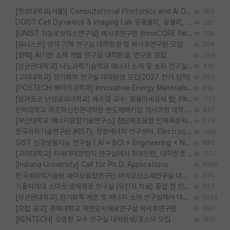
[한양대학교(서울)] Computational Photonics and AI Design Lab 대학원생 모집
286
DGIST Cell Dynamics & Imaging Lab 응용물리, 광물리, 양자, 생물물리 대학원생 모집 [삼성과제, 전문연TO]
282
[UNIST 지능로보틱스연구실] 박사후연구원 (InnoCORE Fellow) 모집 공고
326
[유니스트] 양자 기체 연구실 대학원생 및 박사후연구원 모집
258
[켄텍] AI기반 소재 개발 연구실 대학원생, 연구원 모집
369
[성균관대학교] 나노과학기술학과 에너지 소재 및 소자 연구실 대학원생 모집
418
[고려대학교] 전기화학 연구실 대학원생 모집(2027 전기 입학)
665
[POSTECH 배터리공학과] Innovative Energy Materials Lab 대학원생 모집 (특성화대학원)
819
[싱가포르 난양공과대학교] 배주열 교수; 응용미세유체 랩; PhD/Postdoc/Visiting 모집
1172
인하대학교 제조혁신전문대학원 반도체패키징 석사과정 대학원생 모집
841
[부산대학교 에너지융합기술연구소] 첨단제조융합 인재육성지원 박사후연구원 채용 (이진홍 교수님 연구실)
676
한국과학기술연구원 (KIST), 청정에너지 연구센터, Electrochemical Materials and Devices (Emd) Lab에서 학생을 모집합니다. (연,고대)
1108
GIST 신경생물지능 연구실 | AI × BCI × Engineering × Neuroscience 이노코어 Post-doc 모집
895
[고려대학교] 차새대태양전지 연구실에서 학부인턴, 대학원생 및 Post.Doc.을 모집합니다.
1237
[Indiana University] Call for Ph.D. Applications
1090
한국세라믹기술원 바이오융합연구단 바이오신소재연구실 대학원생/학부인턴 모집
874
가톨릭의대 스마트 생체재료 연구실 (유전자 치료) 졸업 전 인턴 및 대학원생 모집
927
[성균관대학교] 전기화학 계면 및 에너지 소재 연구실에서 대학원생을 모집합니다.
1033
[모집 공고] 경북대학교 자연모사재료연구실 박사후연구원
690
[KENTECH] 오명환 교수 연구실 대학원생/포스닥 모집
1215