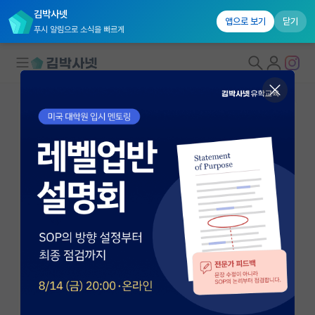
김박사넷
앱으로 보기
닫기
푸시 알림으로 소식을 빠르게
대학원생 모집
국내대학원 정보
연구실&오픈랩
연구실&오픈랩 홈
오픈랩 전체보기
김관표
조교수
PI 회원 신청
연세대학교 물리학과
커뮤니티
kpkim@yonsei.ac.kr
https://sites.google.com/site/kwanpyokim/
커리어