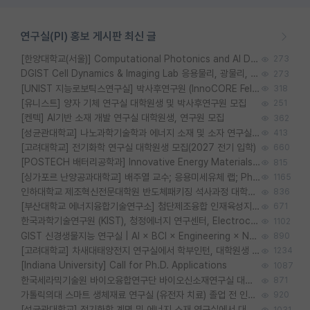
연구실(PI) 홍보 게시판 최신 글
[한양대학교(서울)] Computational Photonics and AI Design Lab 대학원생 모집
273
DGIST Cell Dynamics & Imaging Lab 응용물리, 광물리, 양자, 생물물리 대학원생 모집 [삼성과제, 전문연TO]
273
[UNIST 지능로보틱스연구실] 박사후연구원 (InnoCORE Fellow) 모집 공고
318
[유니스트] 양자 기체 연구실 대학원생 및 박사후연구원 모집
251
[켄텍] AI기반 소재 개발 연구실 대학원생, 연구원 모집
362
[성균관대학교] 나노과학기술학과 에너지 소재 및 소자 연구실 대학원생 모집
413
[고려대학교] 전기화학 연구실 대학원생 모집(2027 전기 입학)
660
[POSTECH 배터리공학과] Innovative Energy Materials Lab 대학원생 모집 (특성화대학원)
815
[싱가포르 난양공과대학교] 배주열 교수; 응용미세유체 랩; PhD/Postdoc/Visiting 모집
1165
인하대학교 제조혁신전문대학원 반도체패키징 석사과정 대학원생 모집
836
[부산대학교 에너지융합기술연구소] 첨단제조융합 인재육성지원 박사후연구원 채용 (이진홍 교수님 연구실)
671
한국과학기술연구원 (KIST), 청정에너지 연구센터, Electrochemical Materials and Devices (Emd) Lab에서 학생을 모집합니다. (연,고대)
1102
GIST 신경생물지능 연구실 | AI × BCI × Engineering × Neuroscience 이노코어 Post-doc 모집
890
[고려대학교] 차새대태양전지 연구실에서 학부인턴, 대학원생 및 Post.Doc.을 모집합니다.
1234
[Indiana University] Call for Ph.D. Applications
1087
한국세라믹기술원 바이오융합연구단 바이오신소재연구실 대학원생/학부인턴 모집
871
가톨릭의대 스마트 생체재료 연구실 (유전자 치료) 졸업 전 인턴 및 대학원생 모집
920
[성균관대학교] 전기화학 계면 및 에너지 소재 연구실에서 대학원생을 모집합니다.
1031