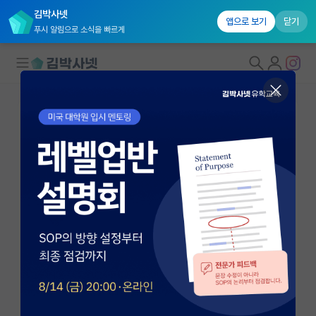
김박사넷
앱으로 보기
닫기
푸시 알림으로 소식을 빠르게
대학원생 모집
국내대학원 정보
연구실&오픈랩
연구실&오픈랩 홈
오픈랩 전체보기
김제형
조교수
PI 회원 신청
UNIST 물리학과
커뮤니티
jehyungkim@unist.ac.kr
https://ssqa.unist.ac.kr/
커리어