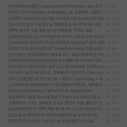
[한양대학교(서울)] Computational Photonics and AI Design Lab 대학원생 모집
291
DGIST Cell Dynamics & Imaging Lab 응용물리, 광물리, 양자, 생물물리 대학원생 모집 [삼성과제, 전문연TO]
288
[UNIST 지능로보틱스연구실] 박사후연구원 (InnoCORE Fellow) 모집 공고
330
[유니스트] 양자 기체 연구실 대학원생 및 박사후연구원 모집
259
[켄텍] AI기반 소재 개발 연구실 대학원생, 연구원 모집
372
[성균관대학교] 나노과학기술학과 에너지 소재 및 소자 연구실 대학원생 모집
420
[고려대학교] 전기화학 연구실 대학원생 모집(2027 전기 입학)
667
[POSTECH 배터리공학과] Innovative Energy Materials Lab 대학원생 모집 (특성화대학원)
821
[싱가포르 난양공과대학교] 배주열 교수; 응용미세유체 랩; PhD/Postdoc/Visiting 모집
1175
인하대학교 제조혁신전문대학원 반도체패키징 석사과정 대학원생 모집
842
[부산대학교 에너지융합기술연구소] 첨단제조융합 인재육성지원 박사후연구원 채용 (이진홍 교수님 연구실)
678
한국과학기술연구원 (KIST), 청정에너지 연구센터, Electrochemical Materials and Devices (Emd) Lab에서 학생을 모집합니다. (연,고대)
1109
GIST 신경생물지능 연구실 | AI × BCI × Engineering × Neuroscience 이노코어 Post-doc 모집
896
[고려대학교] 차새대태양전지 연구실에서 학부인턴, 대학원생 및 Post.Doc.을 모집합니다.
1239
[Indiana University] Call for Ph.D. Applications
1090
한국세라믹기술원 바이오융합연구단 바이오신소재연구실 대학원생/학부인턴 모집
874
가톨릭의대 스마트 생체재료 연구실 (유전자 치료) 졸업 전 인턴 및 대학원생 모집
927
[성균관대학교] 전기화학 계면 및 에너지 소재 연구실에서 대학원생을 모집합니다.
1034
[모집 공고] 경북대학교 자연모사재료연구실 박사후연구원
690
[KENTECH] 오명환 교수 연구실 대학원생/포스닥 모집
1217