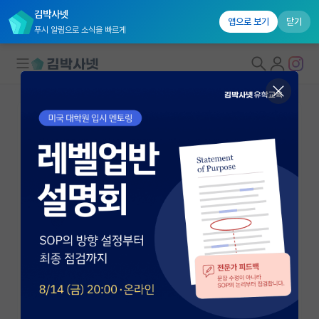
김박사넷
앱으로 보기
닫기
푸시 알림으로 소식을 빠르게
대학원생 모집
국내대학원 정보
연구실&오픈랩
연구실&오픈랩 홈
오픈랩 전체보기
김재홍
교수
PI 회원 신청
고려대학교 생명과학부
커뮤니티
jhongkim@korea.ac.kr
http://faculty.korea.ac.kr/kufaculty/jhongkim/
커리어