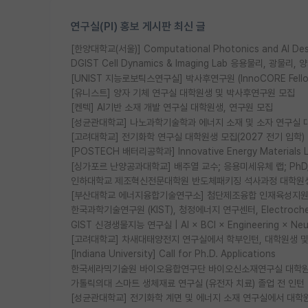
연구실(PI) 홍보 게시판 최신 글
[한양대학교(서울)] Computational Photonics and AI D
DGIST Cell Dynamics & Imaging Lab 응용물리, 광
[UNIST 지능로보틱스연구실] 박사후연구원 (InnoCORE Fell
[유니스트] 양자 기체 연구실 대학원생 및 박사후연구원 모집
[켄텍] AI기반 소재 개발 연구실 대학원생, 연구원 모집
[성균관대학교] 나노과학기술학과 에너지 소재 및 소자 연구실 
[고려대학교] 전기화학 연구실 대학원생 모집(2027 전기 입학)
[POSTECH 배터리공학과] Innovative Energy Materia
[싱가포르 난양공과대학교] 배주열 교수; 응용미세유체 랩; PhD/Po
인하대학교 제조혁신전문대학원 반도체패키징 석사과정 대학원
[부산대학교 에너지융합기술연구소] 첨단제조융합 인재육성지원 
한국과학기술연구원 (KIST), 청정에너지 연구센터, Electrochemic
GIST 신경생물지능 연구실 | AI × BCI × Engineering × N
[고려대학교] 차새대태양전지 연구실에서 학부인턴, 대학원생 및 P
[Indiana University] Call for Ph.D. Applications
한국세라믹기술원 바이오융합연구단 바이오신소재연구실 대학원
가톨릭의대 스마트 생체재료 연구실 (유전자 치료) 졸업 전 인턴
[성균관대학교] 전기화학 계면 및 에너지 소재 연구실에서 대학