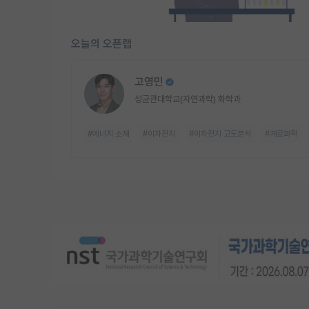
오늘의 오픈랩
고영민
성균관대학교(자연과학) 화학과
#에너지 소재
#이차전지
#이차전지 고도분석
#재료화학