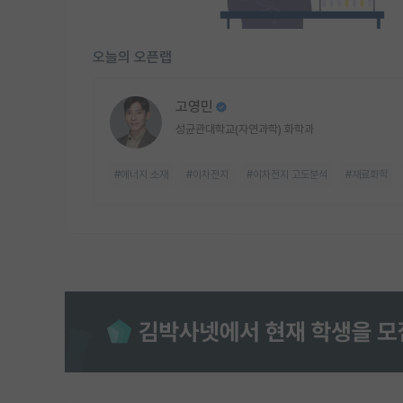
오늘의 오픈랩
고영민
성균관대학교(자연과학) 화학과
#에너지 소재
#이차전지
#이차전지 고도분석
#재료화학