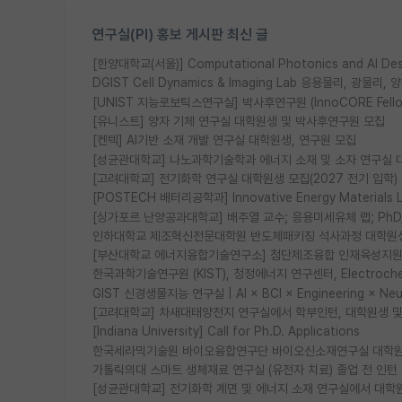
연구실(PI) 홍보 게시판 최신 글
[한양대학교(서울)] Computational Photonics and AI D
DGIST Cell Dynamics & Imaging Lab 응용물리, 광
[UNIST 지능로보틱스연구실] 박사후연구원 (InnoCORE Fell
[유니스트] 양자 기체 연구실 대학원생 및 박사후연구원 모집
[켄텍] AI기반 소재 개발 연구실 대학원생, 연구원 모집
[성균관대학교] 나노과학기술학과 에너지 소재 및 소자 연구실 
[고려대학교] 전기화학 연구실 대학원생 모집(2027 전기 입학)
[POSTECH 배터리공학과] Innovative Energy Materia
[싱가포르 난양공과대학교] 배주열 교수; 응용미세유체 랩; PhD/Po
인하대학교 제조혁신전문대학원 반도체패키징 석사과정 대학원
[부산대학교 에너지융합기술연구소] 첨단제조융합 인재육성지원 
한국과학기술연구원 (KIST), 청정에너지 연구센터, Electrochemic
GIST 신경생물지능 연구실 | AI × BCI × Engineering × N
[고려대학교] 차새대태양전지 연구실에서 학부인턴, 대학원생 및 P
[Indiana University] Call for Ph.D. Applications
한국세라믹기술원 바이오융합연구단 바이오신소재연구실 대학원
가톨릭의대 스마트 생체재료 연구실 (유전자 치료) 졸업 전 인턴
[성균관대학교] 전기화학 계면 및 에너지 소재 연구실에서 대학