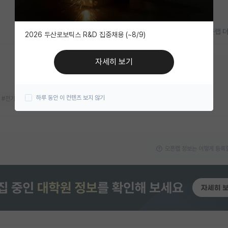
오픈랩 
2026 두산로보틱스 R&D 집중채용 (~8/9)
자세히 보기
지금 연구실 모집중이에요!
대학원생
박사후연구원
하루 동안 이 컨텐츠 보지 않기
#전기화학
#차세대 전지
오픈랩 정보는 어떻게 등록할