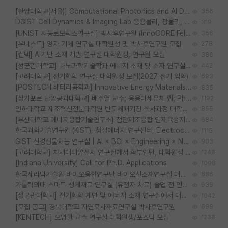
[한양대학교(서울)] Computational Photonics and AI Design Lab 대학원생 모집
356
DGIST Cell Dynamics & Imaging Lab 응용물리, 광물리, 양자, 생물물리 대학원생 모집 [삼성과제, 전문연TO]
319
[UNIST 지능로보틱스연구실] 박사후연구원 (InnoCORE Fellow) 모집 공고
356
[유니스트] 양자 기체 연구실 대학원생 및 박사후연구원 모집
278
[켄텍] AI기반 소재 개발 연구실 대학원생, 연구원 모집
386
[성균관대학교] 나노과학기술학과 에너지 소재 및 소자 연구실 대학원생 모집
442
[고려대학교] 전기화학 연구실 대학원생 모집(2027 전기 입학)
693
[POSTECH 배터리공학과] Innovative Energy Materials Lab 대학원생 모집 (특성화대학원)
835
[싱가포르 난양공과대학교] 배주열 교수; 응용미세유체 랩; PhD/Postdoc/Visiting 모집
1192
인하대학교 제조혁신전문대학원 반도체패키징 석사과정 대학원생 모집
855
[부산대학교 에너지융합기술연구소] 첨단제조융합 인재육성지원 박사후연구원 채용 (이진홍 교수님 연구실)
684
한국과학기술연구원 (KIST), 청정에너지 연구센터, Electrochemical Materials and Devices (Emd) Lab에서 학생을 모집합니다. (연,고대)
1115
GIST 신경생물지능 연구실 | AI × BCI × Engineering × Neuroscience 이노코어 Post-doc 모집
903
[고려대학교] 차새대태양전지 연구실에서 학부인턴, 대학원생 및 Post.Doc.을 모집합니다.
1248
[Indiana University] Call for Ph.D. Applications
1098
한국세라믹기술원 바이오융합연구단 바이오신소재연구실 대학원생/학부인턴 모집
886
가톨릭의대 스마트 생체재료 연구실 (유전자 치료) 졸업 전 인턴 및 대학원생 모집
939
[성균관대학교] 전기화학 계면 및 에너지 소재 연구실에서 대학원생을 모집합니다.
1042
[모집 공고] 경북대학교 자연모사재료연구실 박사후연구원
699
[KENTECH] 오명환 교수 연구실 대학원생/포스닥 모집
1238