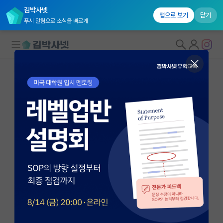
김박사넷
앱으로 보기
닫기
푸시 알림으로 소식을 빠르게
대학원생 모집
국내대학원 정보
연구실&오픈랩
연구실&오픈랩 홈
오픈랩 전체보기
박진수
교수
PI 회원 신청
서울대학교 경영학과
커뮤니티
jinsoo@snu.ac.kr
https://idslabblog.wordpress.com/
커리어