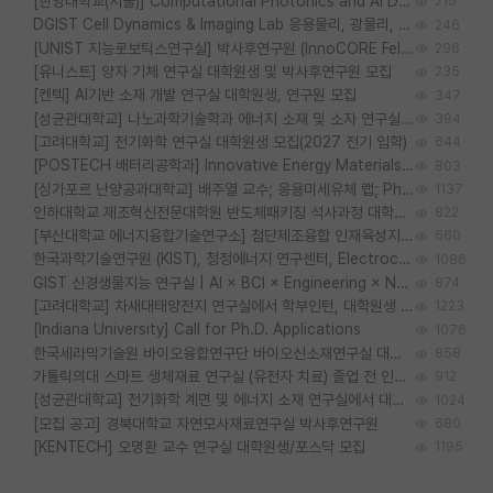
[한양대학교(서울)] Computational Photonics and AI Design Lab 대학원생 모집
215
DGIST Cell Dynamics & Imaging Lab 응용물리, 광물리, 양자, 생물물리 대학원생 모집 [삼성과제, 전문연TO]
246
[UNIST 지능로보틱스연구실] 박사후연구원 (InnoCORE Fellow) 모집 공고
296
[유니스트] 양자 기체 연구실 대학원생 및 박사후연구원 모집
235
[켄텍] AI기반 소재 개발 연구실 대학원생, 연구원 모집
347
[성균관대학교] 나노과학기술학과 에너지 소재 및 소자 연구실 대학원생 모집
394
[고려대학교] 전기화학 연구실 대학원생 모집(2027 전기 입학)
644
[POSTECH 배터리공학과] Innovative Energy Materials Lab 대학원생 모집 (특성화대학원)
803
[싱가포르 난양공과대학교] 배주열 교수; 응용미세유체 랩; PhD/Postdoc/Visiting 모집
1137
인하대학교 제조혁신전문대학원 반도체패키징 석사과정 대학원생 모집
822
[부산대학교 에너지융합기술연구소] 첨단제조융합 인재육성지원 박사후연구원 채용 (이진홍 교수님 연구실)
660
한국과학기술연구원 (KIST), 청정에너지 연구센터, Electrochemical Materials and Devices (Emd) Lab에서 학생을 모집합니다. (연,고대)
1086
GIST 신경생물지능 연구실 | AI × BCI × Engineering × Neuroscience 이노코어 Post-doc 모집
874
[고려대학교] 차새대태양전지 연구실에서 학부인턴, 대학원생 및 Post.Doc.을 모집합니다.
1223
[Indiana University] Call for Ph.D. Applications
1076
한국세라믹기술원 바이오융합연구단 바이오신소재연구실 대학원생/학부인턴 모집
858
가톨릭의대 스마트 생체재료 연구실 (유전자 치료) 졸업 전 인턴 및 대학원생 모집
912
[성균관대학교] 전기화학 계면 및 에너지 소재 연구실에서 대학원생을 모집합니다.
1024
[모집 공고] 경북대학교 자연모사재료연구실 박사후연구원
680
[KENTECH] 오명환 교수 연구실 대학원생/포스닥 모집
1195