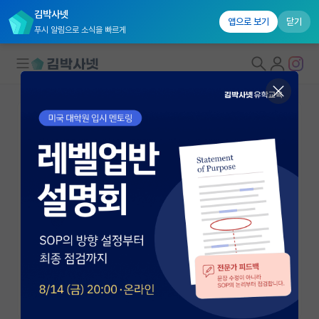
김박사넷
앱으로 보기
닫기
푸시 알림으로 소식을 빠르게
대학원생 모집
국내대학원 정보
연구실&오픈랩
연구실&오픈랩 홈
오픈랩 전체보기
김은미
교수
PI 회원 신청
서울대학교 언론정보학과
커뮤니티
eunmee@snu.ac.kr
커리어