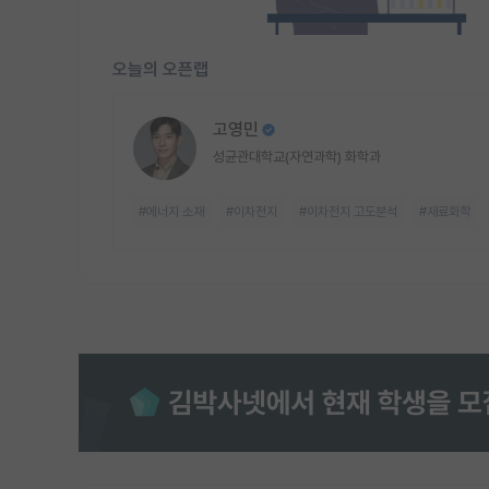
오늘의 오픈랩
고영민
성균관대학교(자연과학) 화학과
#에너지 소재
#이차전지
#이차전지 고도분석
#재료화학