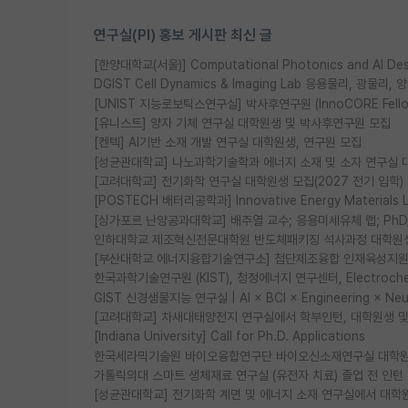
연구실(PI) 홍보 게시판 최신 글
[한양대학교(서울)] Computational Photonics and AI D
DGIST Cell Dynamics & Imaging Lab 응용물리, 광
[UNIST 지능로보틱스연구실] 박사후연구원 (InnoCORE Fell
[유니스트] 양자 기체 연구실 대학원생 및 박사후연구원 모집
[켄텍] AI기반 소재 개발 연구실 대학원생, 연구원 모집
[성균관대학교] 나노과학기술학과 에너지 소재 및 소자 연구실 
[고려대학교] 전기화학 연구실 대학원생 모집(2027 전기 입학)
[POSTECH 배터리공학과] Innovative Energy Materia
[싱가포르 난양공과대학교] 배주열 교수; 응용미세유체 랩; PhD/Po
인하대학교 제조혁신전문대학원 반도체패키징 석사과정 대학원
[부산대학교 에너지융합기술연구소] 첨단제조융합 인재육성지원 
한국과학기술연구원 (KIST), 청정에너지 연구센터, Electrochemic
GIST 신경생물지능 연구실 | AI × BCI × Engineering × N
[고려대학교] 차새대태양전지 연구실에서 학부인턴, 대학원생 및 P
[Indiana University] Call for Ph.D. Applications
한국세라믹기술원 바이오융합연구단 바이오신소재연구실 대학원
가톨릭의대 스마트 생체재료 연구실 (유전자 치료) 졸업 전 인턴
[성균관대학교] 전기화학 계면 및 에너지 소재 연구실에서 대학