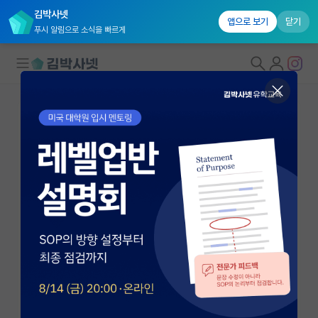
김박사넷
앱으로 보기
닫기
푸시 알림으로 소식을 빠르게
대학원생 모집
국내대학원 정보
연구실&오픈랩
연구실&오픈랩 홈
오픈랩 전체보기
김장생
조교수
PI 회원 신청
서강대학교 전자공학과
커뮤니티
kimjs@sogang.ac.kr
https://sites.google.com/view/taislab/
커리어