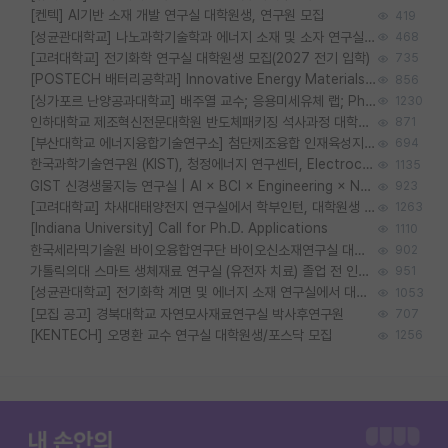
[켄텍] AI기반 소재 개발 연구실 대학원생, 연구원 모집
419
[성균관대학교] 나노과학기술학과 에너지 소재 및 소자 연구실 대학원생 모집
468
[고려대학교] 전기화학 연구실 대학원생 모집(2027 전기 입학)
735
[POSTECH 배터리공학과] Innovative Energy Materials Lab 대학원생 모집 (특성화대학원)
856
[싱가포르 난양공과대학교] 배주열 교수; 응용미세유체 랩; PhD/Postdoc/Visiting 모집
1230
인하대학교 제조혁신전문대학원 반도체패키징 석사과정 대학원생 모집
871
[부산대학교 에너지융합기술연구소] 첨단제조융합 인재육성지원 박사후연구원 채용 (이진홍 교수님 연구실)
694
한국과학기술연구원 (KIST), 청정에너지 연구센터, Electrochemical Materials and Devices (Emd) Lab에서 학생을 모집합니다. (연,고대)
1135
GIST 신경생물지능 연구실 | AI × BCI × Engineering × Neuroscience 이노코어 Post-doc 모집
923
[고려대학교] 차새대태양전지 연구실에서 학부인턴, 대학원생 및 Post.Doc.을 모집합니다.
1263
[Indiana University] Call for Ph.D. Applications
1110
한국세라믹기술원 바이오융합연구단 바이오신소재연구실 대학원생/학부인턴 모집
902
가톨릭의대 스마트 생체재료 연구실 (유전자 치료) 졸업 전 인턴 및 대학원생 모집
951
[성균관대학교] 전기화학 계면 및 에너지 소재 연구실에서 대학원생을 모집합니다.
1053
[모집 공고] 경북대학교 자연모사재료연구실 박사후연구원
707
[KENTECH] 오명환 교수 연구실 대학원생/포스닥 모집
1256