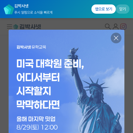
김박사넷
앱으로 보기
닫기
푸시 알림으로 소식을 빠르게
대학원생 모집
국내대학원 정보
연구실&오픈랩
연구실&오픈랩 홈
오픈랩 전체보기
김민경
조교수
PI 회원 신청
가천대학교 약학과
커뮤니티
minkim@gachon.ac.kr
https://sites.google.com/gachon.ac.kr/minlab/
커리어