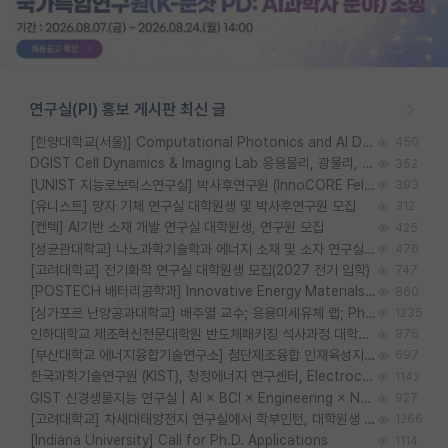
연구실(PI) 홍보 게시판 최신 글
[한양대학교(서울)] Computational Photonics and AI Design Lab 대학원생 모집
450
DGIST Cell Dynamics & Imaging Lab 응용물리, 광물리, 양자, 생물물리 대학원생 모집 [삼성과제, 전문연TO]
352
[UNIST 지능로보틱스연구실] 박사후연구원 (InnoCORE Fellow) 모집 공고
393
[유니스트] 양자 기체 연구실 대학원생 및 박사후연구원 모집
312
[켄텍] AI기반 소재 개발 연구실 대학원생, 연구원 모집
425
[성균관대학교] 나노과학기술학과 에너지 소재 및 소자 연구실 대학원생 모집
476
[고려대학교] 전기화학 연구실 대학원생 모집(2027 전기 입학)
747
[POSTECH 배터리공학과] Innovative Energy Materials Lab 대학원생 모집 (특성화대학원)
860
[싱가포르 난양공과대학교] 배주열 교수; 응용미세유체 랩; PhD/Postdoc/Visiting 모집
1235
인하대학교 제조혁신전문대학원 반도체패키징 석사과정 대학원생 모집
876
[부산대학교 에너지융합기술연구소] 첨단제조융합 인재육성지원 박사후연구원 채용 (이진홍 교수님 연구실)
697
한국과학기술연구원 (KIST), 청정에너지 연구센터, Electrochemical Materials and Devices (Emd) Lab에서 학생을 모집합니다. (연,고대)
1142
GIST 신경생물지능 연구실 | AI × BCI × Engineering × Neuroscience 이노코어 Post-doc 모집
927
[고려대학교] 차새대태양전지 연구실에서 학부인턴, 대학원생 및 Post.Doc.을 모집합니다.
1266
[Indiana University] Call for Ph.D. Applications
1114