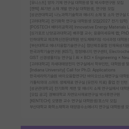
[유니스트] 양자 기체 연구실 대학원생 및 박사후연구원 모집
[켄텍] AI기반 소재 개발 연구실 대학원생, 연구원 모집
[성균관대학교] 나노과학기술학과 에너지 소재 및 소자 연구실 
[고려대학교] 전기화학 연구실 대학원생 모집(2027 전기 입학)
[POSTECH 배터리공학과] Innovative Energy Materia
[싱가포르 난양공과대학교] 배주열 교수; 응용미세유체 랩; PhD/Po
인하대학교 제조혁신전문대학원 반도체패키징 석사과정 대학원
[부산대학교 에너지융합기술연구소] 첨단제조융합 인재육성지원 
한국과학기술연구원 (KIST), 청정에너지 연구센터, Electrochemic
GIST 신경생물지능 연구실 | AI × BCI × Engineering × N
[고려대학교] 차새대태양전지 연구실에서 학부인턴, 대학원생 및 P
[Indiana University] Call for Ph.D. Applications
한국세라믹기술원 바이오융합연구단 바이오신소재연구실 대학원
가톨릭의대 스마트 생체재료 연구실 (유전자 치료) 졸업 전 인턴
[성균관대학교] 전기화학 계면 및 에너지 소재 연구실에서 대학
[모집 공고] 경북대학교 자연모사재료연구실 박사후연구원
[KENTECH] 오명환 교수 연구실 대학원생/포스닥 모집
부산대학교 화학소재학과 태양광수소에너지 연구실 대학원생 