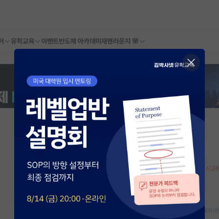
어
유학교육
이벤트
반도체 아카데미
재팬라운지 🌸
오픈랩 정보 오류 신고
대학원생, 박사후연구원, 학부생인턴 모집여부를 등록하려