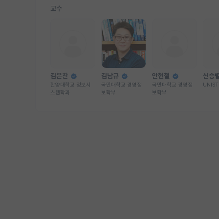
교수
김은찬
김남규
안현철
신승
한양대학교 정보시
국민대학교 경영정
국민대학교 경영정
UNIS
스템학과
보학부
보학부