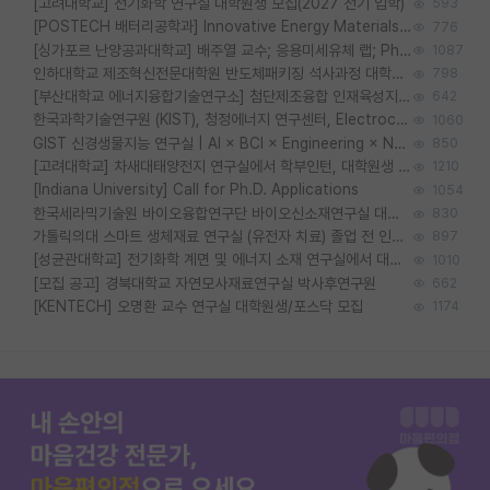
[고려대학교] 전기화학 연구실 대학원생 모집(2027 전기 입학)
593
[POSTECH 배터리공학과] Innovative Energy Materials Lab 대학원생 모집 (특성화대학원)
776
[싱가포르 난양공과대학교] 배주열 교수; 응용미세유체 랩; PhD/Postdoc/Visiting 모집
1087
인하대학교 제조혁신전문대학원 반도체패키징 석사과정 대학원생 모집
798
[부산대학교 에너지융합기술연구소] 첨단제조융합 인재육성지원 박사후연구원 채용 (이진홍 교수님 연구실)
642
한국과학기술연구원 (KIST), 청정에너지 연구센터, Electrochemical Materials and Devices (Emd) Lab에서 학생을 모집합니다. (연,고대)
1060
GIST 신경생물지능 연구실 | AI × BCI × Engineering × Neuroscience 이노코어 Post-doc 모집
850
[고려대학교] 차새대태양전지 연구실에서 학부인턴, 대학원생 및 Post.Doc.을 모집합니다.
1210
[Indiana University] Call for Ph.D. Applications
1054
한국세라믹기술원 바이오융합연구단 바이오신소재연구실 대학원생/학부인턴 모집
830
가톨릭의대 스마트 생체재료 연구실 (유전자 치료) 졸업 전 인턴 및 대학원생 모집
897
[성균관대학교] 전기화학 계면 및 에너지 소재 연구실에서 대학원생을 모집합니다.
1010
[모집 공고] 경북대학교 자연모사재료연구실 박사후연구원
662
[KENTECH] 오명환 교수 연구실 대학원생/포스닥 모집
1174