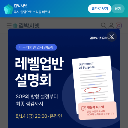
김박사넷
앱으로 보기
닫기
푸시 알림으로 소식을 빠르게
대학원생 모집
국내대학원 정보
연구실&오픈랩
연구실&오픈랩 홈
오픈랩 전체보기
이동구
조교수
PI 회원 신청
경상국립대학교 반도체공학과
커뮤니티
dglee@gnu.ac.kr
https://aod.gnu.ac.kr/
커리어