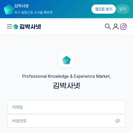
김박사넷
앱으로 보기
닫기
푸시 알림으로 소식을 빠르게
대학원생 모집
국내대학원 정보
연구실&오픈랩
Professional Knowledge & Experience Market,
김박사넷
커뮤니티
커리어
이메일
유학교육
이벤트
비밀번호
반도체 아카데미