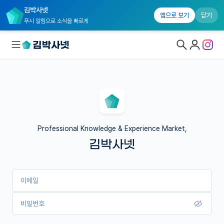
김박사넷
앱으로 보기
닫기
푸시 알림으로 소식을 빠르게
대학원생 모집
국내대학원 정보
연구실&오픈랩
Professional Knowledge & Experience Market,
김박사넷
커뮤니티
커리어
이메일
유학교육
이벤트
비밀번호
반도체 아카데미