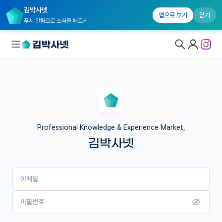
김박사넷
앱으로 보기
닫기
푸시 알림으로 소식을 빠르게
대학원생 모집
국내대학원 정보
연구실&오픈랩
Professional Knowledge & Experience Market,
김박사넷
커뮤니티
커리어
이메일
유학교육
이벤트
비밀번호
반도체 아카데미