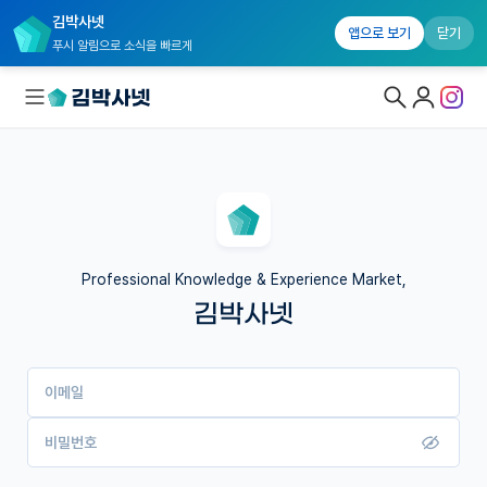
김박사넷
앱으로 보기
닫기
푸시 알림으로 소식을 빠르게
대학원생 모집
국내대학원 정보
연구실&오픈랩
Professional Knowledge & Experience Market,
김박사넷
커뮤니티
커리어
이메일
유학교육
이벤트
비밀번호
반도체 아카데미