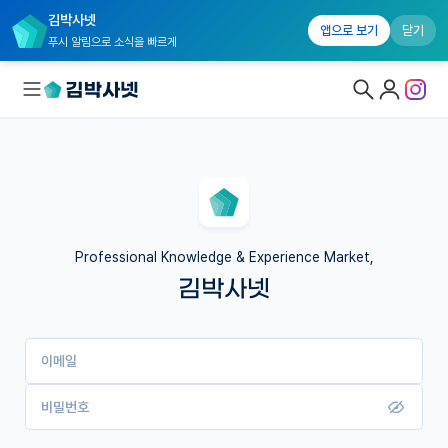
김박사넷
앱으로 보기
닫기
푸시 알림으로 소식을 빠르게
대학원생 모집
국내대학원 정보
연구실&오픈랩
Professional Knowledge & Experience Market,
김박사넷
커뮤니티
커리어
이메일
유학교육
이벤트
비밀번호
반도체 아카데미