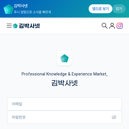
김박사넷
앱으로 보기
닫기
푸시 알림으로 소식을 빠르게
대학원생 모집
국내대학원 정보
연구실&오픈랩
Professional Knowledge & Experience Market,
김박사넷
커뮤니티
커리어
이메일
유학교육
이벤트
비밀번호
반도체 아카데미