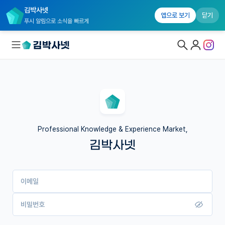
김박사넷
앱으로 보기
닫기
푸시 알림으로 소식을 빠르게
대학원생 모집
국내대학원 정보
연구실&오픈랩
Professional Knowledge & Experience Market,
김박사넷
커뮤니티
커리어
이메일
유학교육
이벤트
비밀번호
반도체 아카데미