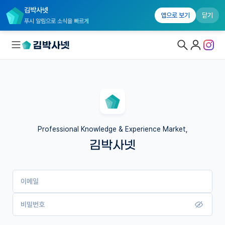
김박사넷
앱으로 보기
닫기
푸시 알림으로 소식을 빠르게
대학원생 모집
국내대학원 정보
연구실&오픈랩
Professional Knowledge & Experience Market,
김박사넷
커뮤니티
커리어
이메일
유학교육
이벤트
비밀번호
반도체 아카데미