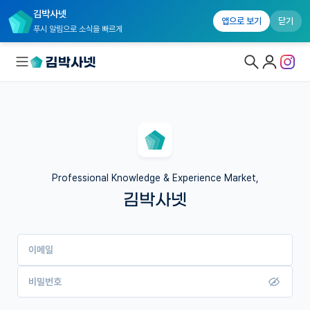
김박사넷
앱으로 보기
닫기
푸시 알림으로 소식을 빠르게
대학원생 모집
국내대학원 정보
연구실&오픈랩
Professional Knowledge & Experience Market,
김박사넷
커뮤니티
커리어
이메일
유학교육
이벤트
비밀번호
반도체 아카데미