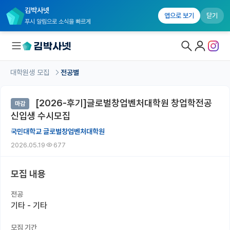
김박사넷
앱으로 보기
닫기
푸시 알림으로 소식을 빠르게
대학원생 모집
전공별
대학원생 모집
[2026-후기]글로벌창업벤처대학원 창업학전공
마감
대학원생 모집 홈
신입생 수시모집
기관별 모집 정보
국민대학교 글로벌창업벤처대학원
2026.05.19
677
연구실별 모집 정보
전공별 모집 정보
모집 내용
지역별 모집 정보
전공
기타 - 기타
국내대학원 정보
모집 기간
연구실&오픈랩