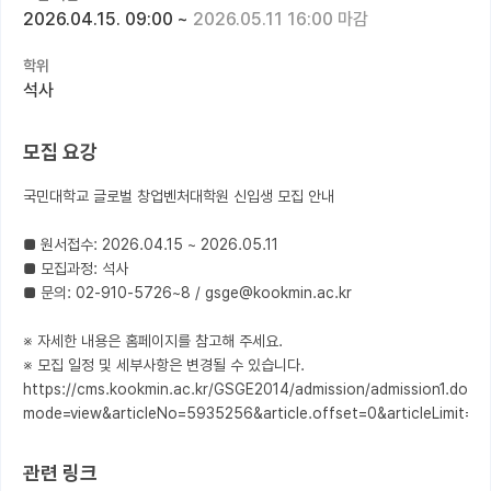
2026.04.15. 09:00
~
2026.05.11 16:00 마감
커뮤니티
학위
커리어
석사
유학교육
모집 요강
이벤트
국민대학교 글로벌 창업벤처대학원 신입생 모집 안내

반도체 아카데미
■ 원서접수: 2026.04.15 ~ 2026.05.11

재팬라운지 🌸
■ 모집과정: 석사

■ 문의: 02-910-5726~8 / gsge@kookmin.ac.kr

※ 자세한 내용은 홈페이지를 참고해 주세요.

※ 모집 일정 및 세부사항은 변경될 수 있습니다.

https://cms.kookmin.ac.kr/GSGE2014/admission/admission1.do?
mode=view&articleNo=5935256&article.offset=0&articleLimit=8
관련 링크