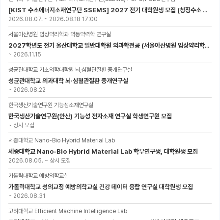
[KIST 수소에너지소재연구단 SSEMS] 2027 전기 대학원생 모집 (청정수소 생산/활용을 위한 프로톤 세라믹 전지)
2026.08.07.
~
2026.08.18 17:00
서울아산병원 임상약리학과 약동약력학 연구실
2027학년도 전기 울산대학교 일반대학원 의과학전공 (서울아산병원 임상약리학과 약동약력학 연구실) 대학원생 모집공고
~
2026.11.15
성균관대학교 기초의학대학원 뇌,심혈관질환 중개연구실
성균관대학교 의과대학 뇌·심혈관질환 중개연구실
~
2026.08.22
한국생산기술연구원 기능성소재연구실
한국생산기술연구원(안산) 기능성 전자소재 연구실 학생연구원 모집
~
상시 모집
세종대학교 Nano-Bio Hybrid Material Lab
세종대학교 Nano-Bio Hybrid Material Lab 학부연구생, 대학원생 모집
2026.08.05.
~
상시 모집
가톨릭대학교 예방의학교실
가톨릭대학교 성의교정 예방의학교실 건강 데이터 융합 연구실 대학원생 모집
~
2026.08.31
고려대학교 Efficient Machine Intelligence Lab