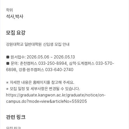
학위
커뮤니티
석사,박사
커리어
모집 요강
유학교육
강원대학교 일반대학원 신입생 모집 안내

이벤트
반도체 아카데미
■ 원서접수: 2026.05.06 ~ 2026.05.13

■ 문의: 춘천캠퍼스 033-250-8994, 삼척·도계캠퍼스 033-570-
재팬라운지 🌸
6898, 강릉·원주캠퍼스 033-640-2740

※ 자세한 내용은 홈페이지를 참고해 주세요.

※ 모집 일정 및 세부사항은 변경될 수 있습니다.

https://graduate.kangwon.ac.kr/graduate/notice/on-
campus.do?mode=view&articleNo=559205
관련 링크
모집 링크