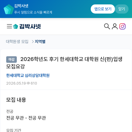
김박사넷
앱으로 보기
닫기
푸시 알림으로 소식을 빠르게
대학원생 모집
지역별
대학원생 모집
2026학년도 후기 한세대학교 대학원 신(편)입생
마감
대학원생 모집 홈
모집요강
기관별 모집 정보
한세대학교 심리상담대학원
2026.05.19
610
연구실별 모집 정보
전공별 모집 정보
모집 내용
지역별 모집 정보
전공
전공 무관 - 전공 무관
국내대학원 정보
모집 기간
연구실&오픈랩