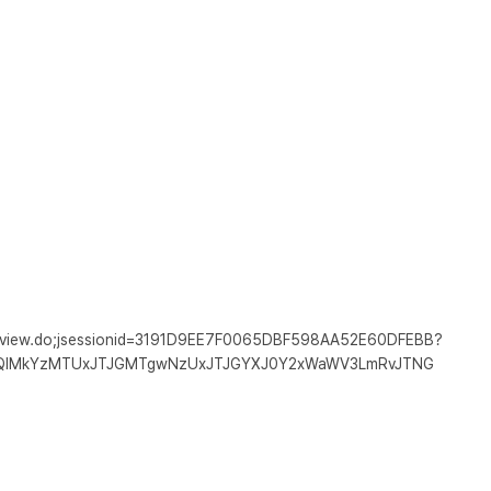
/subview.do;jsessionid=3191D9EE7F0065DBF598AA52E60DFEBB?
WQlMkYzMTUxJTJGMTgwNzUxJTJGYXJ0Y2xWaWV3LmRvJTNG