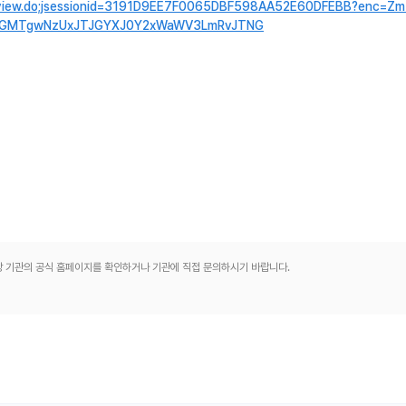
/subview.do;jsessionid=3191D9EE7F0065DBF598AA52E60DFEBB?enc=Z
JGMTgwNzUxJTJGYXJ0Y2xWaWV3LmRvJTNG
해당 기관의 공식 홈페이지를 확인하거나 기관에 직접 문의하시기 바랍니다.