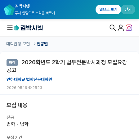
김박사넷
앱으로 보기
닫기
푸시 알림으로 소식을 빠르게
대학원생 모집
전공별
대학원생 모집
2026학년도 2학기 법무전문박사과정 모집요강
마감
대학원생 모집 홈
공고
기관별 모집 정보
인하대학교 법학전문대학원
2026.05.19
2523
연구실별 모집 정보
전공별 모집 정보
모집 내용
지역별 모집 정보
전공
법학 - 법학
국내대학원 정보
모집 기간
연구실&오픈랩