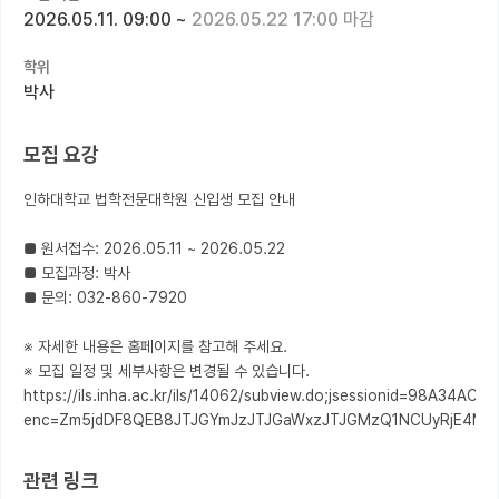
2026.05.11. 09:00
~
2026.05.22 17:00 마감
커뮤니티
학위
커리어
박사
유학교육
모집 요강
이벤트
인하대학교 법학전문대학원 신입생 모집 안내

반도체 아카데미
■ 원서접수: 2026.05.11 ~ 2026.05.22

재팬라운지 🌸
■ 모집과정: 박사

■ 문의: 032-860-7920

※ 자세한 내용은 홈페이지를 참고해 주세요.

※ 모집 일정 및 세부사항은 변경될 수 있습니다.

https://ils.inha.ac.kr/ils/14062/subview.do;jsessionid=98A3
enc=Zm5jdDF8QEB8JTJGYmJzJTJGaWxzJTJGMzQ1NCUyRjE4MD
관련 링크