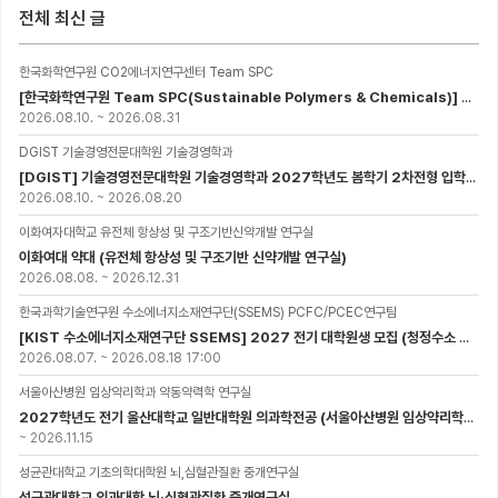
전체 최신 글
한국화학연구원 CO2에너지연구센터 Team SPC
[한국화학연구원 Team SPC(Sustainable Polymers & Chemicals)] 2027년 UST-KRICT 스쿨 대학원생 모집
2026.08.10.
~
2026.08.31
DGIST 기술경영전문대학원 기술경영학과
[DGIST] 기술경영전문대학원 기술경영학과 2027학년도 봄학기 2차전형 입학설명회 개최
2026.08.10.
~
2026.08.20
이화여자대학교 유전체 항상성 및 구조기반신약개발 연구실
이화여대 약대 (유전체 항상성 및 구조기반 신약개발 연구실)
2026.08.08.
~
2026.12.31
한국과학기술연구원 수소에너지소재연구단(SSEMS) PCFC/PCEC연구팀
[KIST 수소에너지소재연구단 SSEMS] 2027 전기 대학원생 모집 (청정수소 생산/활용을 위한 프로톤 세라믹 전지)
2026.08.07.
~
2026.08.18 17:00
서울아산병원 임상약리학과 약동약력학 연구실
2027학년도 전기 울산대학교 일반대학원 의과학전공 (서울아산병원 임상약리학과 약동약력학 연구실) 대학원생 모집공고
~
2026.11.15
성균관대학교 기초의학대학원 뇌,심혈관질환 중개연구실
성균관대학교 의과대학 뇌·심혈관질환 중개연구실