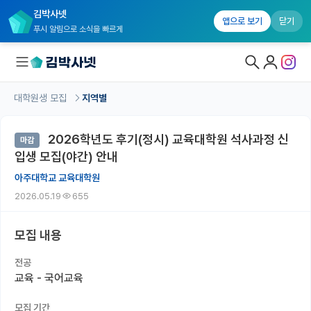
김박사넷
앱으로 보기
닫기
푸시 알림으로 소식을 빠르게
대학원생 모집
지역별
대학원생 모집
2026학년도 후기(정시) 교육대학원 석사과정 신
마감
대학원생 모집 홈
입생 모집(야간) 안내
기관별 모집 정보
아주대학교 교육대학원
2026.05.19
655
연구실별 모집 정보
전공별 모집 정보
모집 내용
지역별 모집 정보
전공
교육 - 국어교육
국내대학원 정보
모집 기간
연구실&오픈랩