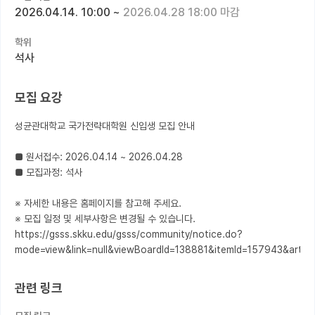
2026.04.14. 10:00
~
2026.04.28 18:00 마감
커뮤니티
학위
커리어
석사
유학교육
모집 요강
이벤트
성균관대학교 국가전략대학원 신입생 모집 안내

반도체 아카데미
■ 원서접수: 2026.04.14 ~ 2026.04.28

재팬라운지 🌸
■ 모집과정: 석사

※ 자세한 내용은 홈페이지를 참고해 주세요.

※ 모집 일정 및 세부사항은 변경될 수 있습니다.

https://gsss.skku.edu/gsss/community/notice.do?
mode=view&link=null&viewBoardId=138881&itemId=157943&article
관련 링크