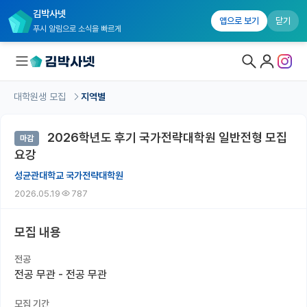
김박사넷
앱으로 보기
닫기
푸시 알림으로 소식을 빠르게
대학원생 모집
지역별
대학원생 모집
2026학년도 후기 국가전략대학원 일반전형 모집
마감
대학원생 모집 홈
요강
기관별 모집 정보
성균관대학교 국가전략대학원
2026.05.19
787
연구실별 모집 정보
전공별 모집 정보
모집 내용
지역별 모집 정보
전공
전공 무관 - 전공 무관
국내대학원 정보
모집 기간
연구실&오픈랩