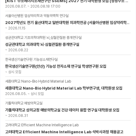
[KIST 수소에너지소재연구단 SSEMS] 2027 전기 대학원생 모집 (청정수소 생산/활용을 위한 프로톤 세라믹 전지)
2026.08.07.
~
2026.08.18 17:00
서울아산병원 임상약리학과 약동약력학 연구실
2027학년도 전기 울산대학교 일반대학원 의과학전공 (서울아산병원 임상약리학과 약동약력학 연구실) 대학원생 모집공고
~
2026.11.15
성균관대학교 기초의학대학원 뇌,심혈관질환 중개연구실
성균관대학교 의과대학 뇌·심혈관질환 중개연구실
~
2026.08.22
한국생산기술연구원 기능성소재연구실
한국생산기술연구원(안산) 기능성 전자소재 연구실 학생연구원 모집
~
상시 모집
세종대학교 Nano-Bio Hybrid Material Lab
세종대학교 Nano-Bio Hybrid Material Lab 학부연구생, 대학원생 모집
2026.08.05.
~
상시 모집
가톨릭대학교 예방의학교실
가톨릭대학교 성의교정 예방의학교실 건강 데이터 융합 연구실 대학원생 모집
~
2026.08.31
고려대학교 Efficient Machine Intelligence Lab
고려대학교 Efficient Machine Intelligence Lab 석박사과정 채용공고