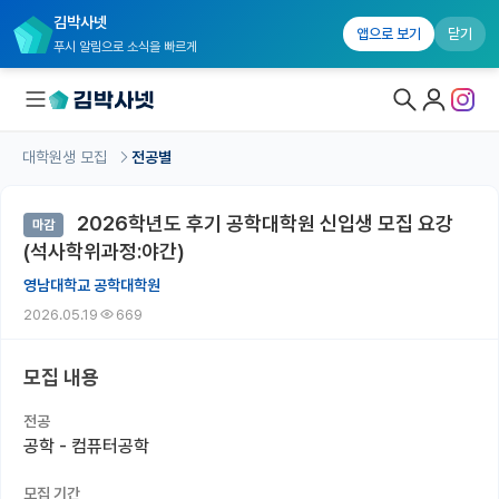
김박사넷
앱으로 보기
닫기
푸시 알림으로 소식을 빠르게
대학원생 모집
전공별
대학원생 모집
2026학년도 후기 공학대학원 신입생 모집 요강
마감
대학원생 모집 홈
(석사학위과정:야간)
기관별 모집 정보
영남대학교 공학대학원
2026.05.19
669
연구실별 모집 정보
전공별 모집 정보
모집 내용
지역별 모집 정보
전공
공학 - 컴퓨터공학
국내대학원 정보
모집 기간
연구실&오픈랩