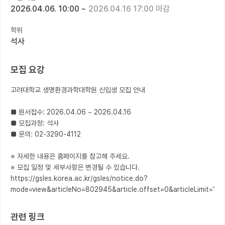
2026.04.06. 10:00
~
2026.04.16 17:00 마감
커뮤니티
학위
커리어
석사
유학교육
모집 요강
이벤트
고려대학교 생명환경과학대학원 신입생 모집 안내

반도체 아카데미
■ 원서접수: 2026.04.06 ~ 2026.04.16

재팬라운지 🌸
■ 모집과정: 석사

■ 문의: 02-3290-4112

※ 자세한 내용은 홈페이지를 참고해 주세요.

※ 모집 일정 및 세부사항은 변경될 수 있습니다.

https://gsles.korea.ac.kr/gsles/notice.do?
mode=view&articleNo=802945&article.offset=0&articleLimit=10
관련 링크