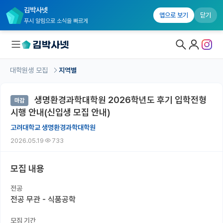
김박사넷
앱으로 보기
닫기
푸시 알림으로 소식을 빠르게
대학원생 모집
지역별
대학원생 모집
생명환경과학대학원 2026학년도 후기 입학전형
마감
대학원생 모집 홈
시행 안내(신입생 모집 안내)
기관별 모집 정보
고려대학교 생명환경과학대학원
2026.05.19
733
연구실별 모집 정보
전공별 모집 정보
모집 내용
지역별 모집 정보
전공
전공 무관 - 식품공학
국내대학원 정보
모집 기간
연구실&오픈랩