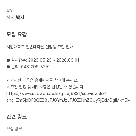
학위
커뮤니티
석사,박사
커리어
모집 요강
유학교육
서원대학교 일반대학원 신입생 모집 안내

이벤트
반도체 아카데미
■ 원서접수: 2026.05.26 ~ 2026.06.01

■ 문의: 043-299-8251

재팬라운지 🌸
※ 자세한 내용은 홈페이지를 참고해 주세요.

※ 모집 일정 및 세부사항은 변경될 수 있습니다.

https://www.seowon.ac.kr/grad/9831/subview.do?
enc=Zm5jdDF8QEB8JTJGYmJzJTJGZ3JhZCUyRjExMDglMkY5Mjc
관련 링크
모집 링크