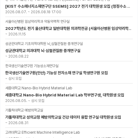
[KIST 수소에너지소재연구단 SSEMS] 2027 전기 대학원생 모집 (청정수소 생산/활용을 위한 프로톤 세라믹 전지)
2026.08.07.
~
2026.08.18 17:00
서울아산병원 임상약리학과 약동약력학 연구실
2027학년도 전기 울산대학교 일반대학원 의과학전공 (서울아산병원 임상약리학과 약동약력학 연구실) 대학원생 모집공고
~
2026.11.15
성균관대학교 기초의학대학원 뇌,심혈관질환 중개연구실
성균관대학교 의과대학 뇌·심혈관질환 중개연구실
~
2026.08.22
한국생산기술연구원 기능성소재연구실
한국생산기술연구원(안산) 기능성 전자소재 연구실 학생연구원 모집
~
상시 모집
세종대학교 Nano-Bio Hybrid Material Lab
세종대학교 Nano-Bio Hybrid Material Lab 학부연구생, 대학원생 모집
2026.08.05.
~
상시 모집
가톨릭대학교 예방의학교실
가톨릭대학교 성의교정 예방의학교실 건강 데이터 융합 연구실 대학원생 모집
~
2026.08.31
고려대학교 Efficient Machine Intelligence Lab