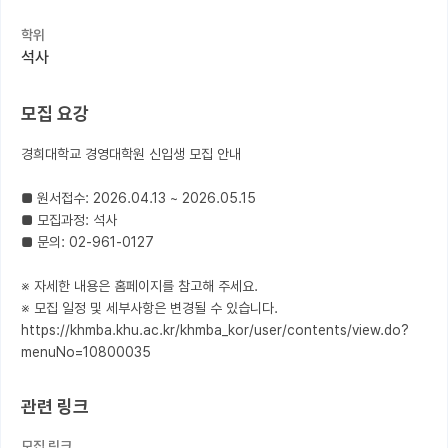
학위
커뮤니티
석사
커리어
모집 요강
유학교육
경희대학교 경영대학원 신입생 모집 안내

이벤트
반도체 아카데미
■ 원서접수: 2026.04.13 ~ 2026.05.15

■ 모집과정: 석사

재팬라운지 🌸
■ 문의: 02-961-0127

※ 자세한 내용은 홈페이지를 참고해 주세요.

※ 모집 일정 및 세부사항은 변경될 수 있습니다.

https://khmba.khu.ac.kr/khmba_kor/user/contents/view.do?
menuNo=10800035
관련 링크
모집 링크