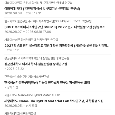
이화여자대학교 유전체 항상성 및 구조기반신약개발 연구실
이화여대 약대 (유전체 항상성 및 구조기반 신약개발 연구실)
2026.08.08.
~
2026.12.31
한국과학기술연구원 수소에너지소재연구단(SSEMS) PCFC/PCEC연구팀
[KIST 수소에너지소재연구단 SSEMS] 2027 전기 대학원생 모집 (청정수소 생산/활용을 위한 프로톤 세라믹 전지)
2026.08.07.
~
2026.08.18 17:00
서울아산병원 임상약리학과 약동약력학 연구실
2027학년도 전기 울산대학교 일반대학원 의과학전공 (서울아산병원 임상약리학과 약동약력학 연구실) 대학원생 모집공고
~
2026.11.15
성균관대학교 기초의학대학원 뇌,심혈관질환 중개연구실
성균관대학교 의과대학 뇌·심혈관질환 중개연구실
~
2026.08.22
한국생산기술연구원 기능성소재연구실
한국생산기술연구원(안산) 기능성 전자소재 연구실 학생연구원 모집
~
상시 모집
세종대학교 Nano-Bio Hybrid Material Lab
세종대학교 Nano-Bio Hybrid Material Lab 학부연구생, 대학원생 모집
2026.08.05.
~
상시 모집
가톨릭대학교 예방의학교실