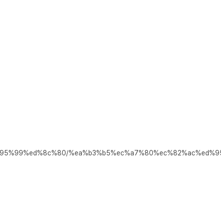
%ed%95%99%ed%8c%80/%ea%b3%b5%ec%a7%80%ec%82%ac%ed%9