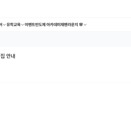
어
유학교육
이벤트
반도체 아카데미
재팬라운지 🌸
모집 안내