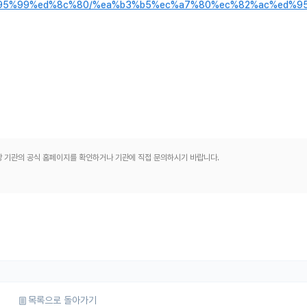
ed%95%99%ed%8c%80/%ea%b3%b5%ec%a7%80%ec%82%ac%ed%95
해당 기관의 공식 홈페이지를 확인하거나 기관에 직접 문의하시기 바랍니다.
목록으로 돌아가기