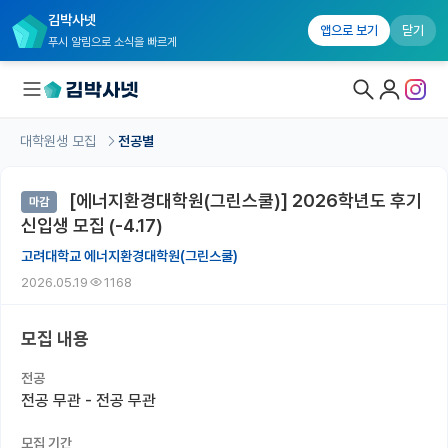
김박사넷
앱으로 보기
닫기
푸시 알림으로 소식을 빠르게
대학원생 모집
전공별
대학원생 모집
[에너지환경대학원(그린스쿨)] 2026학년도 후기
마감
대학원생 모집 홈
신입생 모집 (-4.17)
기관별 모집 정보
고려대학교 에너지환경대학원(그린스쿨)
2026.05.19
1168
연구실별 모집 정보
전공별 모집 정보
모집 내용
지역별 모집 정보
전공
전공 무관 - 전공 무관
국내대학원 정보
모집 기간
연구실&오픈랩