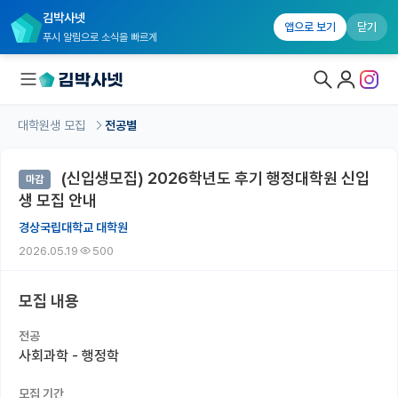
김박사넷
앱으로 보기
닫기
푸시 알림으로 소식을 빠르게
대학원생 모집
전공별
대학원생 모집
(신입생모집) 2026학년도 후기 행정대학원 신입
마감
대학원생 모집 홈
생 모집 안내
기관별 모집 정보
경상국립대학교 대학원
2026.05.19
500
연구실별 모집 정보
전공별 모집 정보
모집 내용
지역별 모집 정보
전공
사회과학 - 행정학
국내대학원 정보
모집 기간
연구실&오픈랩