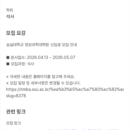
학위
커뮤니티
석사
커리어
모집 요강
유학교육
숭실대학교 정보과학대학원 신입생 모집 안내

이벤트
반도체 아카데미
■ 원서접수: 2026.04.13 ~ 2026.05.07

■ 모집과정: 석사

재팬라운지 🌸
※ 자세한 내용은 홈페이지를 참고해 주세요.

※ 모집 일정 및 세부사항은 변경될 수 있습니다.

https://itmba.ssu.ac.kr/%ea%b3%b5%ec%a7%80%ec%82%
slug=8378
관련 링크
모집 링크