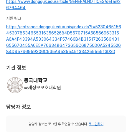
https://www.dongguk.edu/article/GENERALNOTICES/detail/2
6764464
지원 링크
https://entrance.dongguk.edu/unis/index.do?t=5230465156
45307853465531635652684D5570715A58566963315
A6A4F43394A533064334F57466B4B31517263566431
655670455A6E5A7663486473656C68750D0A5245526
84D45746959306C535A4535545133425555513D3D
기관 정보
동국대학교
국제정보보호대학원
담당자 정보
담당자 정보는 로그인 후 확인할 수 있습니다.
로그인하기