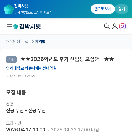
김박사넷
앱으로 보기
닫기
푸시 알림으로 소식을 빠르게
대학원생 모집
지역별
대학원생 모집
★★2026학년도 후기 신입생 모집안내★★
마감
대학원생 모집 홈
연세대학교 커뮤니케이션대학원
기관별 모집 정보
2026.05.19
693
연구실별 모집 정보
모집 내용
전공별 모집 정보
전공
지역별 모집 정보
전공 무관 - 전공 무관
국내대학원 정보
모집 기간
2026.04.17. 10:00
~
2026.04.22 17:00 마감
연구실&오픈랩