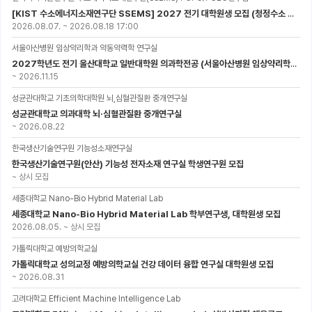
[KIST 수소에너지소재연구단 SSEMS] 2027 전기 대학원생 모집 (청정수소 생산/활용을 위한 프로톤 세라믹 전지)
2026.08.07.
~
2026.08.18 17:00
서울아산병원 임상약리학과 약동약력학 연구실
2027학년도 전기 울산대학교 일반대학원 의과학전공 (서울아산병원 임상약리학과 약동약력학 연구실) 대학원생 모집공고
~
2026.11.15
성균관대학교 기초의학대학원 뇌,심혈관질환 중개연구실
성균관대학교 의과대학 뇌·심혈관질환 중개연구실
~
2026.08.22
한국생산기술연구원 기능성소재연구실
한국생산기술연구원(안산) 기능성 전자소재 연구실 학생연구원 모집
~
상시 모집
세종대학교 Nano-Bio Hybrid Material Lab
세종대학교 Nano-Bio Hybrid Material Lab 학부연구생, 대학원생 모집
2026.08.05.
~
상시 모집
가톨릭대학교 예방의학교실
가톨릭대학교 성의교정 예방의학교실 건강 데이터 융합 연구실 대학원생 모집
~
2026.08.31
고려대학교 Efficient Machine Intelligence Lab