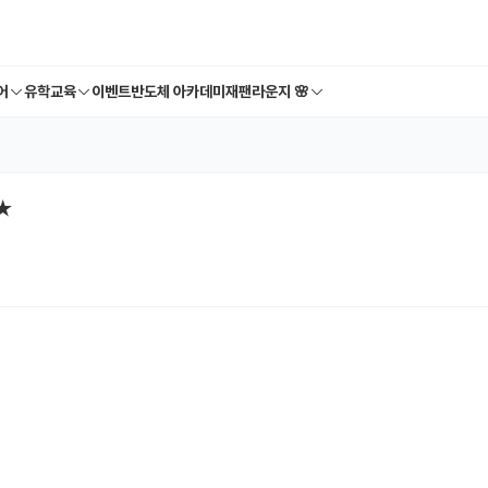
어
유학교육
이벤트
반도체 아카데미
재팬라운지 🌸
★