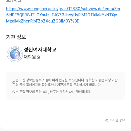
모집 링크
https://www.sungshin.ac.kr/gras/12830/subview.do?enc=Zm
5jdDF8QEB8JTJGYmJzJTJGZ3JhcyUyRjM2OTklMkYxNTQx
MzglMkZhcnRjbFZpZXcuZG8lM0Y%3D
기관 정보
성신여자대학교
대학원
본 모집 정보는 등록 시점에 따라 변경될 수 있습니다. 정확한 내용은 해당 기관
의 공식 홈페이지를 확인하거나 기관에 직접 문의하시기 바랍니다.
본 모집 정보의 무단 복제, 배포는 저작권법에 위배됩니다.
게시글 공유