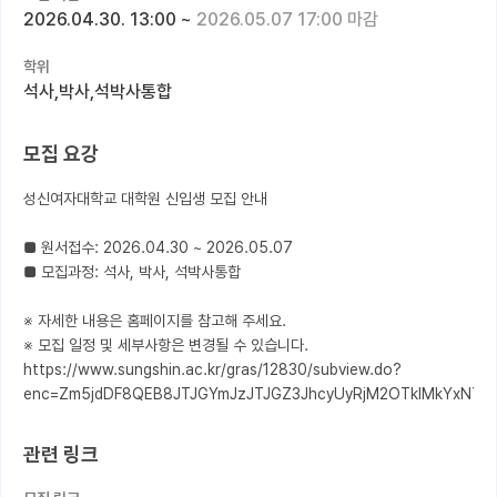
2026.04.30. 13:00
~
2026.05.07 17:00 마감
커뮤니티
학위
커리어
석사,박사,석박사통합
유학교육
모집 요강
이벤트
성신여자대학교 대학원 신입생 모집 안내

반도체 아카데미
■ 원서접수: 2026.04.30 ~ 2026.05.07

재팬라운지 🌸
■ 모집과정: 석사, 박사, 석박사통합

※ 자세한 내용은 홈페이지를 참고해 주세요.

※ 모집 일정 및 세부사항은 변경될 수 있습니다.

https://www.sungshin.ac.kr/gras/12830/subview.do?
enc=Zm5jdDF8QEB8JTJGYmJzJTJGZ3JhcyUyRjM2OTklMkYxNTQ
관련 링크