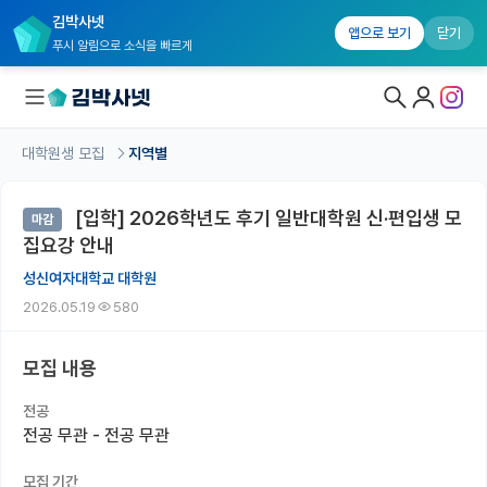
김박사넷
앱으로 보기
닫기
푸시 알림으로 소식을 빠르게
대학원생 모집
지역별
대학원생 모집
[입학] 2026학년도 후기 일반대학원 신·편입생 모
마감
대학원생 모집 홈
집요강 안내
기관별 모집 정보
성신여자대학교 대학원
2026.05.19
580
연구실별 모집 정보
전공별 모집 정보
모집 내용
지역별 모집 정보
전공
전공 무관 - 전공 무관
국내대학원 정보
모집 기간
연구실&오픈랩