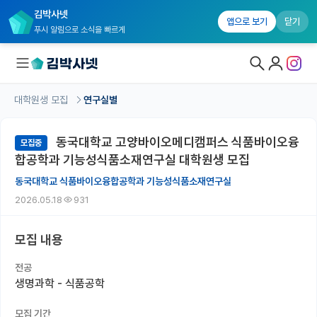
김박사넷
앱으로 보기
닫기
푸시 알림으로 소식을 빠르게
대학원생 모집
연구실별
대학원생 모집
동국대학교 고양바이오메디캠퍼스 식품바이오융
모집중
대학원생 모집 홈
합공학과 기능성식품소재연구실 대학원생 모집
기관별 모집 정보
동국대학교 식품바이오융합공학과 기능성식품소재연구실
2026.05.18
931
연구실별 모집 정보
전공별 모집 정보
모집 내용
지역별 모집 정보
전공
생명과학 - 식품공학
국내대학원 정보
모집 기간
연구실&오픈랩