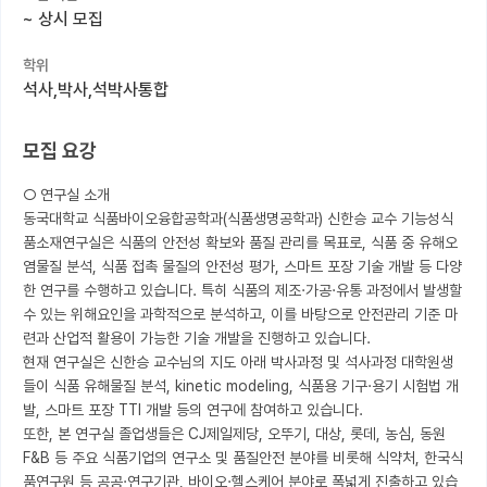
~
상시 모집
커뮤니티
학위
커리어
석사,박사,석박사통합
유학교육
모집 요강
이벤트
○ 연구실 소개

반도체 아카데미
동국대학교 식품바이오융합공학과(식품생명공학과) 신한승 교수 기능성식
품소재연구실은 식품의 안전성 확보와 품질 관리를 목표로, 식품 중 유해오
재팬라운지 🌸
염물질 분석, 식품 접촉 물질의 안전성 평가, 스마트 포장 기술 개발 등 다양
한 연구를 수행하고 있습니다. 특히 식품의 제조·가공·유통 과정에서 발생할 
수 있는 위해요인을 과학적으로 분석하고, 이를 바탕으로 안전관리 기준 마
련과 산업적 활용이 가능한 기술 개발을 진행하고 있습니다.

현재 연구실은 신한승 교수님의 지도 아래 박사과정 및 석사과정 대학원생
들이 식품 유해물질 분석, kinetic modeling, 식품용 기구·용기 시험법 개
발, 스마트 포장 TTI 개발 등의 연구에 참여하고 있습니다.

또한, 본 연구실 졸업생들은 CJ제일제당, 오뚜기, 대상, 롯데, 농심, 동원
F&B 등 주요 식품기업의 연구소 및 품질안전 분야를 비롯해 식약처, 한국식
품연구원 등 공공·연구기관, 바이오·헬스케어 분야로 폭넓게 진출하고 있습