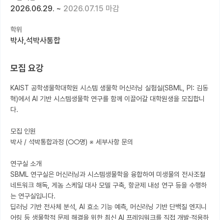
2026.06.29.
~
2026.07.15 마감
커뮤니티
학위
커리어
박사,석박사통합
유학교육
모집 요강
이벤트
KAIST 공학생물학대학원 시스템 생물학 머신러닝 실험실(SBML, PI: 김동
반도체 아카데미
혁)에서 AI 기반 시스템생물학 연구를 함께 이끌어갈 대학원생을 모집합니
다.

재팬라운지 🌸
모집 인원

박사 / 석박통합과정 (○○명) ※ 세부사항 문의

연구실 소개

SBML 연구실은 머신러닝과 시스템생물학을 융합하여 미생물의 전사조절 
네트워크 해독, 게놈 스케일 대사 모델 구축, 항균제 내성 연구 등을 수행하
는 연구실입니다.

딥러닝 기반 전사체 분석, AI 효소 기능 예측, 머신러닝 기반 단백질 엔지니
어링 등 생물학적 문제 해결을 위한 최신 AI 프레임워크를 직접 개발·적용하