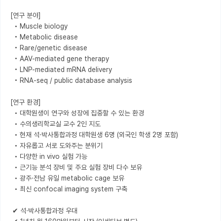
[연구 분야]

  • Muscle biology

  • Metabolic disease

  • Rare/genetic disease

  • AAV-mediated gene therapy

  • LNP-mediated mRNA delivery

  • RNA-seq / public database analysis

[연구 환경]

  • 대학원생이 연구와 성장에 집중할 수 있는 환경

  • 수의생리학교실 교수 2인 지도

  • 현재 석·박사통합과정 대학원생 6명 (외국인 학생 2명 포함)

  • 자유롭고 서로 도와주는 분위기

  • 다양한 in vivo 실험 가능

  • 근기능 분석 장비 및 주요 실험 장비 다수 보유

  • 광주·전남 유일 metabolic cage 보유

  • 최신 confocal imaging system 구축

 ✔ 석·박사통합과정 우대
