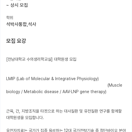
~
상시 모집
커뮤니티
학위
커리어
석박사통합,석사
유학교육
모집 요강
이벤트
반도체 아카데미
[전남대학교 수의생리학교실] 대학원생 모집

재팬라운지 🌸
LMIP (Lab of Molecular & Integrative Physiology)

                                                                                      (Muscle 
biology / Metabolic disease / AAV·LNP gene therapy)

근육, 간, 지방조직을 타겟으로 하는 대사질환 및 유전질환 연구를 함께할 
대학원생을 모집합니다.

유전자치료는 국가가 집중 육성하는 12대 국가전략기술 중 첨단바이오 분야