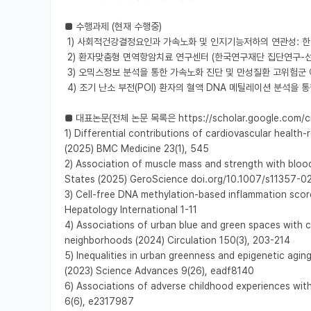
■ 수행과제 (현재 수행중)

 1) 사회적건강결정요인과 가속노화 및 인지기능저하의 연관성: 한-미 다인종 인구집단 연구(한국연구재단 개인기초연구-우수신진)

 2) 환자맞춤형 면역항암치료 연구센터 (한국연구재단 집단연구-선도연구센터)

 3) 오믹스정보 분석을 통한 가속노화 진단 및 만성질환 고위험군 예측 연구 (질병관리청)

 4) 조기 난소 부전(POI) 환자의 혈액 DNA 메틸레이션 분석을 통한 조기진단 및 개인화 치료 플랫폼 개발 연구 (보건복지부)

■ 대표논문(전체 논문 목록은 https://scholar.google.com/cit
1) Differential contributions of cardiovascular health-r
(2025) BMC Medicine 23(1), 545

2) Association of muscle mass and strength with blood
States (2025) GeroScience doi.org/10.1007/s11357-0
3) Cell-free DNA methylation-based inflammation score
Hepatology International 1-11

4) Associations of urban blue and green spaces with co
neighborhoods (2024) Circulation 150(3), 203-214

5) Inequalities in urban greenness and epigenetic agi
(2023) Science Advances 9(26), eadf8140

6) Associations of adverse childhood experiences with
6(6), e2317987
