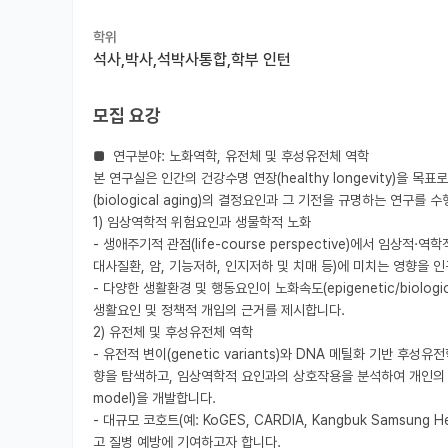
학위
석사,박사,석박사통합,학부 인턴
모집 요강
■  연구분야: 노화역학, 유전체 및 후성유전체 역학

본 연구실은 인간의 건강수명 연장(healthy longevity)을
(biological aging)의 결정요인과 그 기전을 규명하는 연구를 
1) 임상역학적 위험요인과 생물학적 노화

- 생애주기적 관점(life-course perspective)에서 임상적
대사질환, 암, 기능저하, 인지저하 및 치매 등)에 미치는 영향을 
- 다양한 생활환경 및 행동요인이 노화속도(epigenetic/biolog
생활요인 및 정책적 개입의 근거를 제시합니다.

2) 유전체 및 후성유전체 역학

- 유전적 변이(genetic variants)와 DNA 메틸화 기반 후성유
향을 탐색하고, 임상역학적 요인과의 상호작용을 분석하여 개인의 유전적 
model)을 개발합니다.

- 대규모 코호트(예: KoGES, CARDIA, Kangbuk Samsu
고 질병 예방에 기여하고자 합니다.
