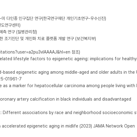
ations?user=a2pu3vIAAAAJ&hl=en 참조)

elated lifestyle factors to epigenetic ageing: implications for healthy 
-based epigenetic aging among middle-aged and older adults in the U
25-01961-7

 as a marker for hepatocellular carcinoma among people living with H
ronary artery calcification in black individuals and disadvantaged 

ng: Different associations by race and neighborhood socioeconomic st
 accelerated epigenetic aging in midlife (2023) JAMA Network Open 
