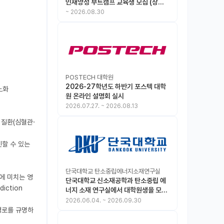
인재양성 부트캠프 교육생 모집 (상시
모집 중, 1차 마감 : ~8.30)
~
2026.08.30
POSTECH 대학원
2026-27학년도 하반기 포스텍 대학
노화
원 온라인 설명회 실시
2026.07.27.
~
2026.08.13
련 질환(심혈관·
진할 수 있는 
단국대학교 탄소중립에너지소재연구실
생에 미치는 영
단국대학교 신소재공학과 탄소중립 에
ction 
너지 소재 연구실에서 대학원생을 모집
합니다.
2026.06.04.
~
2026.09.30
 경로를 규명하