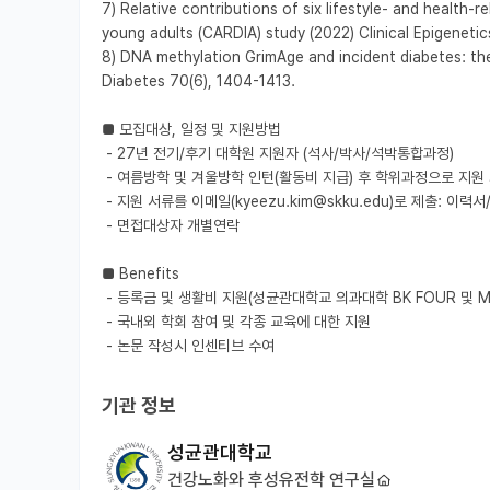
7) Relative contributions of six lifestyle- and health-
young adults (CARDIA) study (2022) Clinical Epigenetics
8) DNA methylation GrimAge and incident diabetes: the
Diabetes 70(6), 1404-1413.

■ 모집대상, 일정 및 지원방법

 - 27년 전기/후기 대학원 지원자 (석사/박사/석박통합과정)

 - 여름방학 및 겨울방학 인턴(활동비 지급) 후 학위과정으로 지원 가능

 - 지원 서류를 이메일(kyeezu.kim@skku.edu)로 제출: 이력서/자기소개서/학위 및 성적증명서/논문 및 초록목록(해당시)

 - 면접대상자 개별연락

■ Benefits

 - 등록금 및 생활비 지원(성균관대학교 의과대학 BK FOUR 및 MRC 참여 연구실)

 - 국내외 학회 참여 및 각종 교육에 대한 지원

 - 논문 작성시 인센티브 수여
기관 정보
성균관대학교
건강노화와 후성유전학 연구실